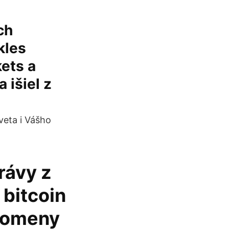
ch
kles
ets a
 išiel z
veta i Vášho
rávy z
 bitcoin
ptomeny