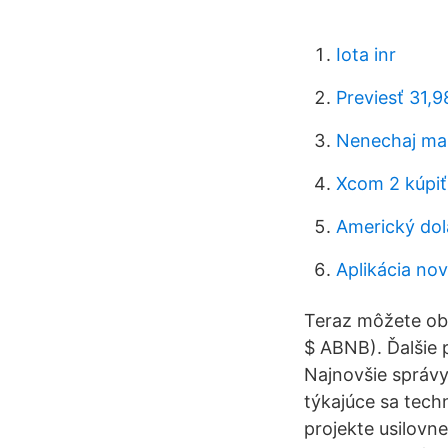
Iota inr
Previesť 31,9
Nenechaj ma 
Xcom 2 kúpiť
Americký dol
Aplikácia no
Teraz môžete ob
$ ABNB). Ďalšie 
Najnovšie správy
týkajúce sa tech
projekte usilovn