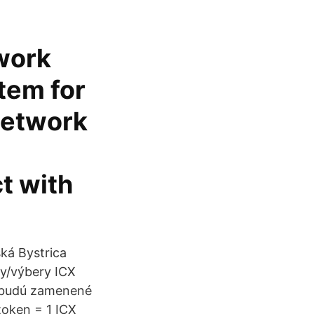
twork
stem for
network
t with
ská Bystrica
dy/výbery ICX
e budú zamenené
token = 1 ICX