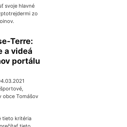
ť svoje hlavné
yptotrejdermi zo
oinov.
se-Terre:
e a videá
nov portálu
04.03.2021
 športové,
ľov obce Tomášov
ieto kritéria
rečítať tieto