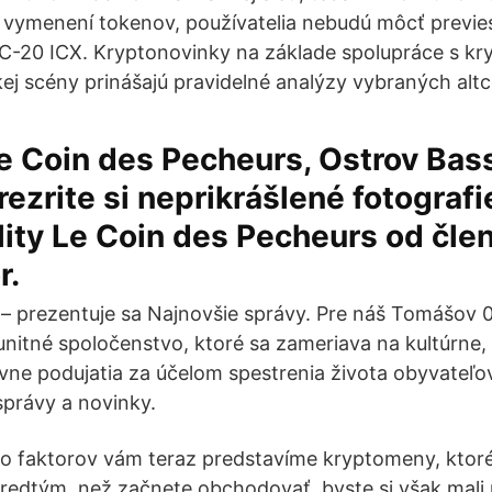
 vymenení tokenov, používatelia nebudú môcť previes
C-20 ICX. Kryptonovinky na základe spolupráce s kr
kej scény prinášajú pravidelné analýzy vybraných altc
e Coin des Pecheurs, Ostrov Bas
rezrite si neprikrášlené fotografi
lity Le Coin des Pecheurs od čle
r.
– prezentuje sa Najnovšie správy. Pre náš Tomášov 
itné spoločenstvo, ktoré sa zameriava na kultúrne,
ívne podujatia za účelom spestrenia života obyvate
 správy a novinky.
o faktorov vám teraz predstavíme kryptomeny, ktoré t
Predtým, než začnete obchodovať, byste si však mali p