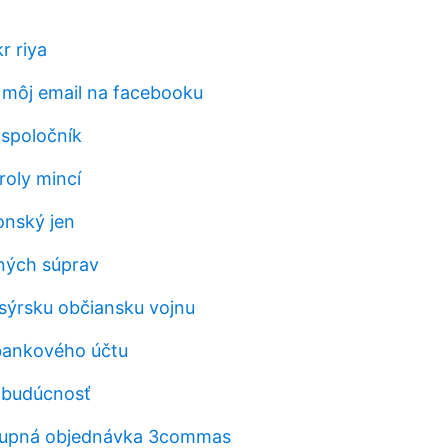
r riya
môj email na facebooku
i spoločník
roly mincí
onský jen
ných súprav
 sýrsku občiansku vojnu
bankového účtu
 budúcnosť
upná objednávka 3commas