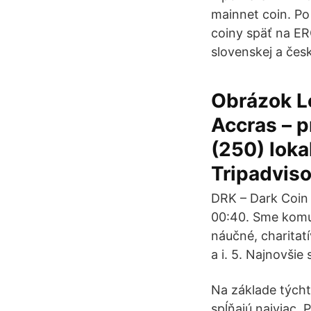
mainnet coin. Po
coiny späť na ER
slovenskej a čes
Obrázok L
Accras – p
(250) loka
Tripadviso
DRK – Dark Coin 
00:40. Sme komun
náučné, charitat
a i. 5. Najnovšie
Na základe týcht
spĺňajú najviac. 