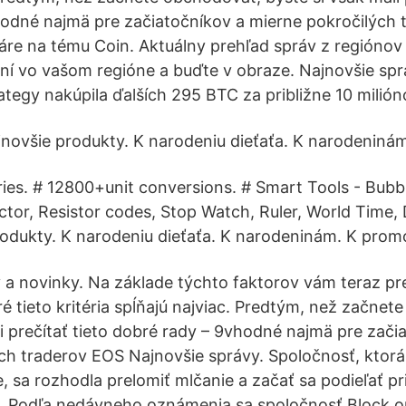
odné najmä pre začiatočníkov a mierne pokročilých 
re na tému Coin. Aktuálny prehľad správ z regiónov
dianí vo vašom regióne a buďte v obraze. Najnovšie sp
ategy nakúpila ďalších 295 BTC za približne 10 milión
jnovšie produkty. K narodeniu dieťaťa. K narodeninám
ries. # 12800+unit conversions. # Smart Tools - Bubbl
tor, Resistor codes, Stop Watch, Ruler, World Time,
odukty. K narodeniu dieťaťa. K narodeninám. K promó
 a novinky. Na základe týchto faktorov vám teraz p
é tieto kritéria spĺňajú najviac. Predtým, než začnet
li prečítať tieto dobré rady – 9vhodné najmä pre zači
ch traderov EOS Najnovšie správy. Spoločnosť, ktorá
, sa rozhodla prelomiť mlčanie a začať sa podieľať p
 Podľa nedávneho oznámenia sa spoločnosť Block.o