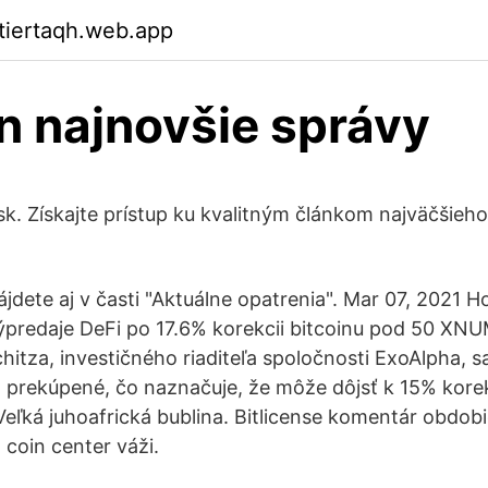
ktiertaqh.web.app
in najnovšie správy
k. Získajte prístup ku kvalitným článkom najväčšieh
ájdete aj v časti "Aktuálne opatrenia". Mar 07, 2021 
výpredaje DeFi po 17.6% korekcii bitcoinu pod 50 XN
hitza, investičného riaditeľa spoločnosti ExoAlpha, s
ako prekúpené, čo naznačuje, že môže dôjsť k 15% kor
eľká juhoafrická bublina. Bitlicense komentár obdobie
 coin center váži.