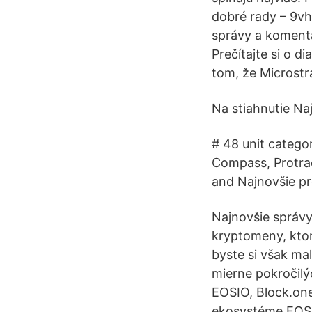
dobré rady – 9vh
správy a komentá
Prečítajte si o 
tom, že Microstr
Na stiahnutie Na
# 48 unit catego
Compass, Protrac
and Najnovšie pr
Najnovšie správy
kryptomeny, ktor
byste si však ma
mierne pokročilý
EOSIO, Block.one
ekosystéme EOS.