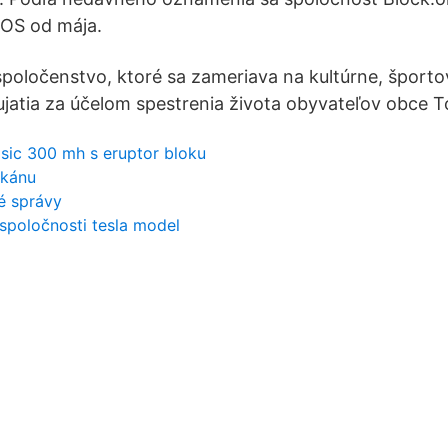
 EOS od mája.
oločenstvo, ktoré sa zameriava na kultúrne, športo
ujatia za účelom spestrenia života obyvateľov obce T
asic 300 mh s eruptor bloku
ikánu
é správy
 spoločnosti tesla model