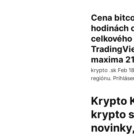
Cena bitco
hodinách o
celkového 
TradingVie
maxima 21
krypto .sk Feb 1
regiónu. Prihláse
Krypto 
krypto 
novinky