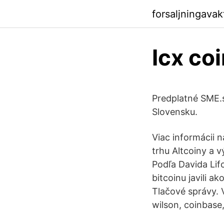
forsaljningava
Icx co
Predplatné SME.s
Slovensku.
Viac informácii n
trhu Altcoiny a 
Podľa Davida Lifc
bitcoinu javili 
Tlačové správy. V
wilson, coinbase,