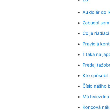
Au dolár do lk
Zabudol som 
Čo je riadiac
Pravidlá kont
1 taka na jap
Predaj ťažob
Kto spôsobil
Číslo nášho 
Má hviezdna
Koncová nák