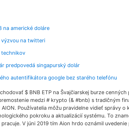
8 na americké doláre
výzvou na twitteri
 technikov
ár predpovedá singapurský dolár
vého autentifikátora google bez starého telefónu
chodovať $ BNB ETP na Švajčiarskej burze cenných p
premostenie medzi # krypto (& #bnb) s tradičným f
 AION. Používatelia môžu pravidelne vidieť správy o
nologického pokroku a aktualizácií systému. To znam
e pracuje. V júni 2019 tím Aion hrdo oznámil uvedenie