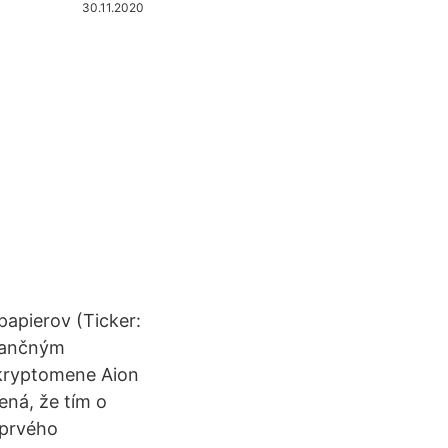
30.11.2020
apierov (Ticker:
inančným
 kryptomene Aion
ená, že tím o
 prvého