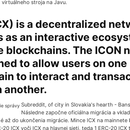
virtuálneho stroja na Javu.
X) is a decentralized ne
s as an interactive ecosy
e blockchains. The ICON 
ned to allow users on one
in to interact and transac
 another.
Subreddit, of city in Slovakia's hearth - Ban
Následne započne oficiálna migrácia a vkla
é až do ukončenia migrácie. Mince ICX na mainnet
-20 ICX voči ICX na hlavnej sieti, teda 1 ERC-20 ICX 