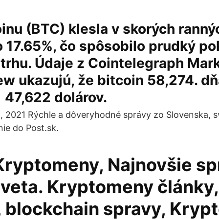
inu (BTC) klesla v skorých ranný
 17.65%, čo spôsobilo prudký po
trhu. Údaje z Cointelegraph Mark
w ukazujú, že bitcoin 58,274. dňa
 47,622 dolárov.
8, 2021 Rýchle a dôveryhodné správy zo Slovenska, s
nie do Post.sk.
Kryptomeny, Najnovšie sp
sveta. Kryptomeny články,
, blockchain spravy, Kry