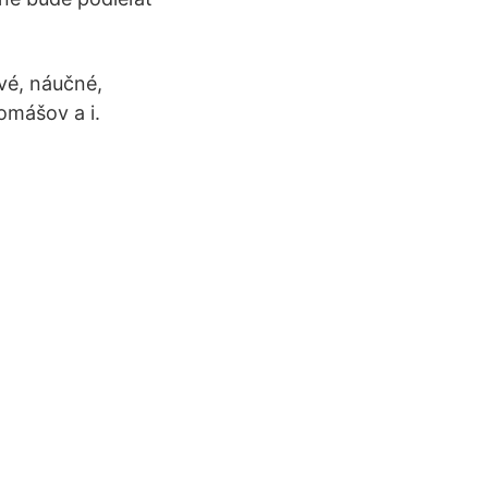
vé, náučné,
omášov a i.