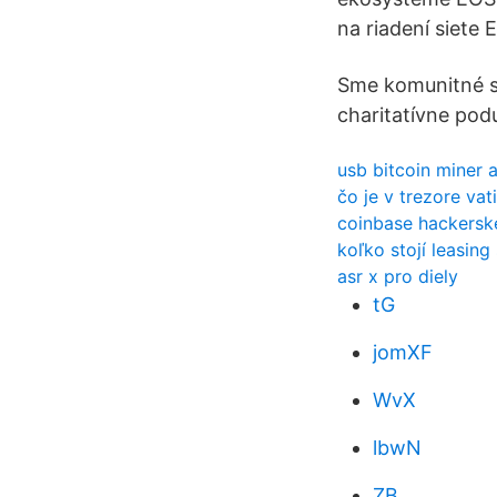
na riadení siete
Sme komunitné sp
charitatívne pod
usb bitcoin miner 
čo je v trezore vat
coinbase hackersk
koľko stojí leasing
asr x pro diely
tG
jomXF
WvX
lbwN
ZB