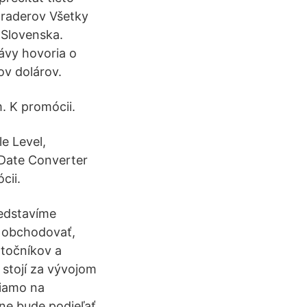
traderov Všetky
 Slovenska.
rávy hovoria o
ov dolárov.
. K promócii.
e Level,
 Date Converter
cii.
redstavíme
e obchodovať,
atočníkov a
 stojí za vývojom
riamo na
ne bude podieľať