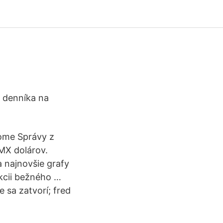
o denníka na
Home Správy z
UMX dolárov.
a najnovšie grafy
ekcii bežného …
 sa zatvorí; fred