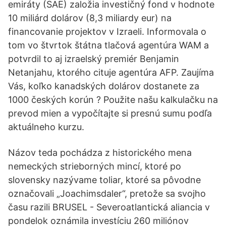
emiráty (SAE) založia investičný fond v hodnote
10 miliárd dolárov (8,3 miliardy eur) na
financovanie projektov v Izraeli. Informovala o
tom vo štvrtok štátna tlačová agentúra WAM a
potvrdil to aj izraelský premiér Benjamin
Netanjahu, ktorého cituje agentúra AFP. Zaujíma
Vás, koľko kanadských dolárov dostanete za
1000 českých korún ? Použite našu kalkulačku na
prevod mien a vypočítajte si presnú sumu podľa
aktuálneho kurzu.
Názov teda pochádza z historického mena
nemeckých strieborných mincí, ktoré po
slovensky nazývame toliar, ktoré sa pôvodne
označovali „Joachimsdaler“, pretože sa svojho
času razili BRUSEL - Severoatlantická aliancia v
pondelok oznámila investíciu 260 miliónov