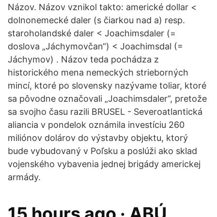
Názov. Názov vznikol takto: americké dollar <
dolnonemecké daler (s čiarkou nad a) resp.
staroholandské daler < Joachimsdaler (=
doslova „Jáchymovčan“) < Joachimsdal (=
Jáchymov) . Názov teda pochádza z
historického mena nemeckých strieborných
mincí, ktoré po slovensky nazývame toliar, ktoré
sa pôvodne označovali „Joachimsdaler“, pretože
sa svojho času razili BRUSEL - Severoatlantická
aliancia v pondelok oznámila investíciu 260
miliónov dolárov do výstavby objektu, ktorý
bude vybudovaný v Poľsku a poslúži ako sklad
vojenského vybavenia jednej brigády americkej
armády.
15 hours ago · ABÚ