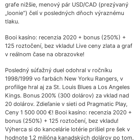
grafe nižšie, menový pár USD/CAD (prezývaný
„loonie“) čelí v posledných dňoch výraznému
tlaku.
Booi kasíno: recenzia 2020 + bonus (250%) +
125 roztočení, bez vkladu! Live ceny zlata a graf
v reálnom čase na obrazovke!
Posledný súťažný duel odohral v ročníku
1998/1999 vo farbách New Yorku Rangers, v
profilige hral aj za St. Louis Blues a Los Angeles
Kings. Bonus 200% (300 dolárov) za vklad nad
20 dolárov. Zdieľanie v sieti od Pragmatic Play,
Ceny 1 500 000 €! Booi kasíno: recenzia 2020 +
bonus (250%) + 125 roztočení, bez vkladu!
Výherca si do kancelárie lotérie prišiel pre šek v
hodnote 1,2 milióna kanadských dolárov po tom,