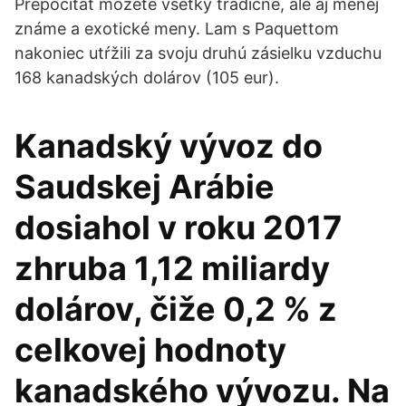
Prepočítať môžete všetky tradičné, ale aj menej
známe a exotické meny. Lam s Paquettom
nakoniec utŕžili za svoju druhú zásielku vzduchu
168 kanadských dolárov (105 eur).
Kanadský vývoz do
Saudskej Arábie
dosiahol v roku 2017
zhruba 1,12 miliardy
dolárov, čiže 0,2 % z
celkovej hodnoty
kanadského vývozu. Na