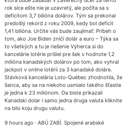
ktorá bude zasadať v Záverečný účet za tento
rok síce ešte nie je uzavretý, ale počíta sa s
deficitom 3,7 bilióna dolárov. Tým sa prekonal
predošlý rekord z roku 2009, kedy bol deficit
1,41 bilióna. Určite vás bude zaujímať: Príbeh o
tom, ako Joe Biden zničí dolár a euro – Týka sa
to všetkých a tu je riešenie Výherca si do
kancelárie lotérie prišiel pre šek v hodnote 1,2
milióna kanadských dolárov po tom, ako vyhral
jackpot v online lotérii za 3 kanadské doláre.
Stávková kancelária Loto-Québec zhodnotila, že
šanca, aby sa na niekoho usmialo takého šťastie
je jedna k 23 miliónom. Da biste prikazali
Kanadski dolar i samo jedna druga valuta kliknite
na bilo koju drugu valutu.
9 hours ago · ABÚ ZABÍ. Spojené arabské