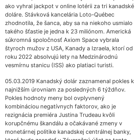
ako vyhral jackpot v online lotérii za tri kanadské
doláre. Stávková kancelária Loto-Québec
zhodnotila, že šanca, aby sa na niekoho usmialo
takého šťastie je jedna k 23 miliónom. Americká
súkromná spoločnosť Axiom Space vybrala
štyroch mužov z USA, Kanady a Izraela, ktorí od
roku 2022 absolvujú lety na Medzinárodnú
vesmírnu stanicu (ISS) ako platiaci turisti.
05.03.2019 Kanadský dolár zaznamenal pokles k
najnižším úrovniam za posledných 6 týždňov.
Pokles hodnoty meny bol ovplyvnený
kombináciou negatívnych faktorov, ako je
rezignácia premiéra Justina Trudeau kvôli
korupčnému škandálu a očakávané zmeny v
monetárnej politike kanadskej centrálnej banky,