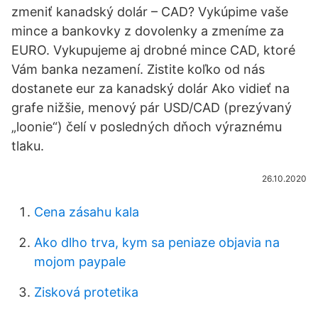
zmeniť kanadský dolár – CAD? Vykúpime vaše
mince a bankovky z dovolenky a zmeníme za
EURO. Vykupujeme aj drobné mince CAD, ktoré
Vám banka nezamení. Zistite koľko od nás
dostanete eur za kanadský dolár Ako vidieť na
grafe nižšie, menový pár USD/CAD (prezývaný
„loonie“) čelí v posledných dňoch výraznému
tlaku.
26.10.2020
Cena zásahu kala
Ako dlho trva, kym sa peniaze objavia na
mojom paypale
Zisková protetika