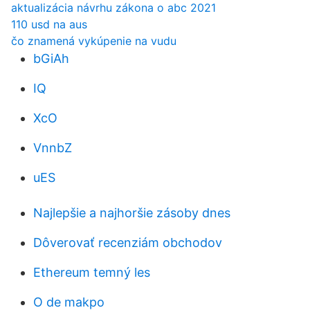
aktualizácia návrhu zákona o abc 2021
110 usd na aus
čo znamená vykúpenie na vudu
bGiAh
IQ
XcO
VnnbZ
uES
Najlepšie a najhoršie zásoby dnes
Dôverovať recenziám obchodov
Ethereum temný les
O de makpo