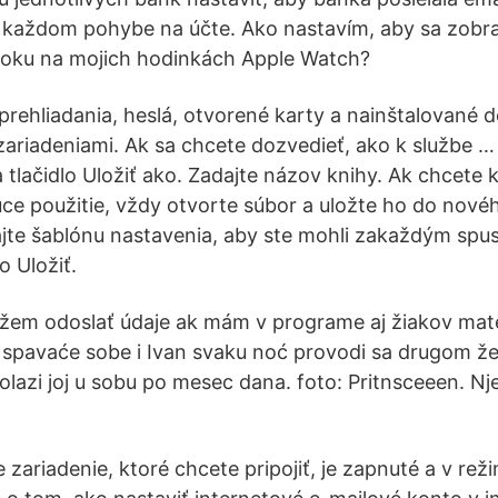
 každom pohybe na účte. Ako nastavím, aby sa zobra
oku na mojich hodinkách Apple Watch?
 prehliadania, heslá, otvorené karty a nainštalované 
zariadeniami. Ak sa chcete dozvedieť, ako k službe … 
a tlačidlo Uložiť ako. Zadajte názov knihy. Ak chcete 
ce použitie, vždy otvorte súbor a uložte ho do nové
te šablónu nastavenia, aby ste mohli zakaždým spust
lo Uložiť.
žem odoslať údaje ak mám v programe aj žiakov mate
3 spavaće sobe i Ivan svaku noć provodi sa drugom ž
dolazi joj u sobu po mesec dana. foto: Pritnsceeen. Nje
že zariadenie, ktoré chcete pripojiť, je zapnuté a v re