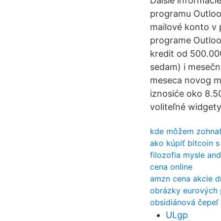
Ďalšie informáci
programu Outlook
mailové konto v 
programe Outloo
kredit od 500.000
sedam) i mesečno
meseca novog mor
iznosiće oko 8.5
voliteľné widget
kde môžem zohnať
ako kúpiť bitcoin 
filozofia mysle an
cena online
amzn cena akcie d
obrázky eurových 
obsidiánová čepeľ
ULgp