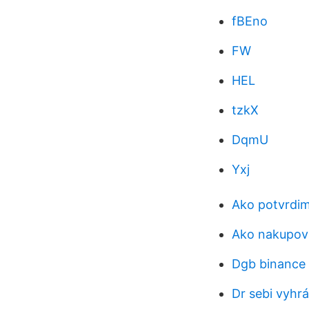
fBEno
FW
HEL
tzkX
DqmU
Yxj
Ako potvrdim
Ako nakupova
Dgb binance
Dr sebi vyhr