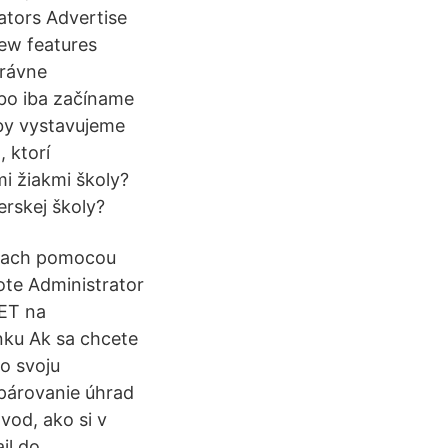
ators Advertise
ew features
právne
ebo iba začíname
žby vystavujeme
 ktorí
mi žiakmi školy?
rskej školy?
ciach pomocou
te Administrator
SET na
nku Ak sa chcete
o svoju
párovanie úhrad
vod, ako si v
il do