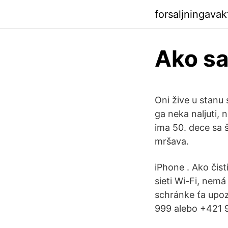
forsaljningava
Ako sa
Oni žive u stanu
ga neka naljuti, 
ima 50. dece sa š
mršava.
iPhone . Ako čis
sieti Wi-Fi, nemá
schránke ťa upoz
999 alebo +421 9