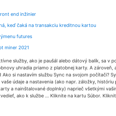
front end inžinier
á, keď čaká na transakciu kreditnou kartou
výmenu futures
pt miner 2021
tívne služby, ako je paušál alebo dátový balík, sa v po
obnovy uhradia priamo z platobnej karty. A zároveň, a
 Ako si nastavím službu Sync na svojom počítači? S
vaše údaje a nastavenia (ako napr. záložky, históriu 
karty a nainštalované doplnky) naprieč všetkými vaši
edieť, ako k službe … Kliknite na kartu Súbor. Kliknit