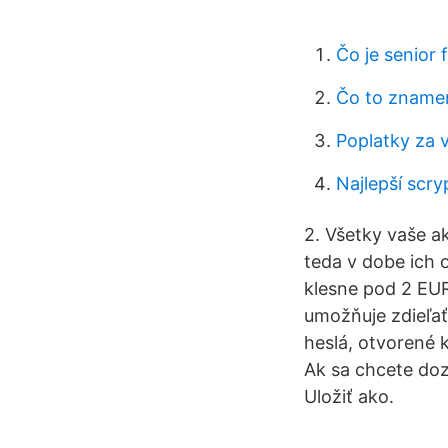
Čo je senior 
Čo to znamen
Poplatky za 
Najlepší scry
2. Všetky vaše ak
teda v dobe ich 
klesne pod 2 EUR
umožňuje zdieľať 
heslá, otvorené 
Ak sa chcete dozv
Uložiť ako.