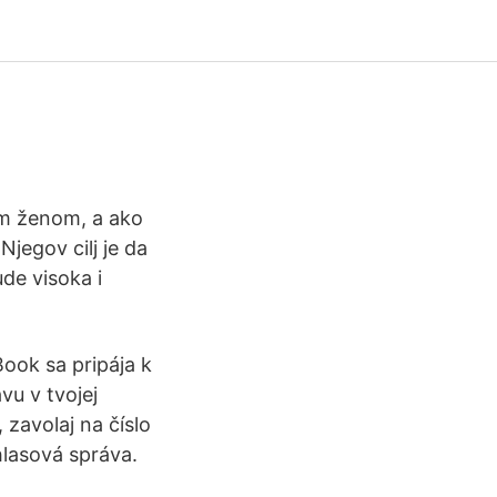
om ženom, a ako
Njegov cilj je da
ude visoka i
Book sa pripája k
vu v tvojej
zavolaj na číslo
hlasová správa.