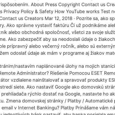
ispôsobením. About Press Copyright Contact us Cre
s Privacy Policy & Safety How YouTube works Test n
Contact us Creators Mar 12, 2018 · Pozrite sa, ako s
ry. Ako správne vystaviť faktúru Či už podnikáme al
tník alebo obchodná spoločnosť, všetci za svoje slu
me. Ako zabezpečiť aby sa neodoslali údaje o žiakoch,
ole prípravný alebo večerný ročník, alebo sú externý
žem odoslať údaje ak mám v programe aj žiakov mate
tránim/nastavím naplánované úlohy na mojich stani
emote Administrator? Riešenie Pomocou ESET Remo
átor vzdialene nainštalovať a spravovať produkty E
stredí siete. Ako nastaviť Google ako domovskú strá
 prehliadača rýchlo dostať na Google, nastavte ho ak
u. Zmena domovskej stránky / Platby / Automatické 
m email v Internet Bankingu? Platby Prinášame vám ná
u jednotlivých bánk nastaviť, aby banka posielala ema