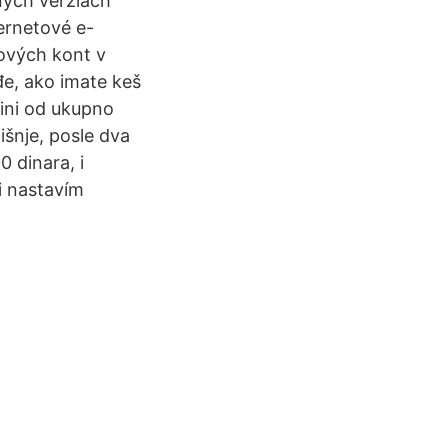
ných verziách
ernetové e-
ových kont v
e, ako imate keš
dini od ukupno
šnje, posle dva
 dinara, i
i nastavím