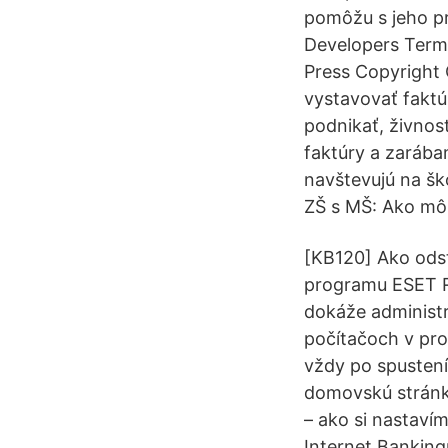
pomôžu s jeho pr
Developers Term
Press Copyright 
vystavovať faktú
podnikať, živnos
faktúry a zarába
navštevujú na šk
ZŠ s MŠ: Ako mô
[KB120] Ako ods
programu ESET R
dokáže administr
počítačoch v pro
vždy po spustení
domovskú stránk
– ako si nastaví
Internet Banking