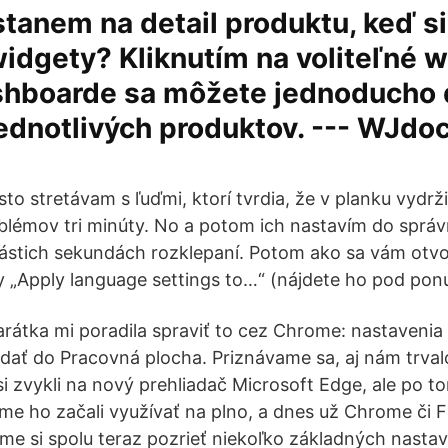
tanem na detail produktu, keď s
widgety? Kliknutím na voliteľné 
hboarde sa môžete jednoducho 
jednotlivých produktov. --- WJdo
sto stretávam s ľuďmi, ktorí tvrdia, že v planku vydrž
lémov tri minúty. No a potom ich nastavím do sprá
ástich sekundách rozklepaní. Potom ako sa vám otv
 „Apply language settings to…“ (nájdete ho pod ponu
átka mi poradila spraviť to cez Chrome: nastavenia 
adať do Pracovná plocha. Priznávame sa, aj nám trval
i zvykli na nový prehliadač Microsoft Edge, ale po t
sme ho začali využívať na plno, a dnes už Chrome či F
 si spolu teraz pozrieť niekoľko základných nastav