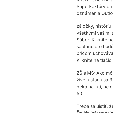
SuperFaktúry pri
oznámenia Outlo
záložky, históriu
všetkými vašimi 
Súbor. Kliknite n
šablónu pre budú
pričom uchovávaj
Kliknite na tlačid
ZŠ s MŠ: Ako mô
žive u stanu sa 
neka naljuti, ne 
50.
Treba sa uistiť, 