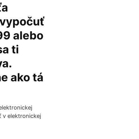
ťa
 vypočuť
999 alebo
a ti
va.
e ako tá
elektronickej
 v elektronickej