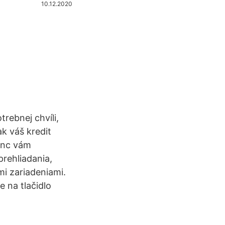
10.12.2020
trebnej chvíli,
k váš kredit
ync vám
prehliadania,
mi zariadeniami.
e na tlačidlo