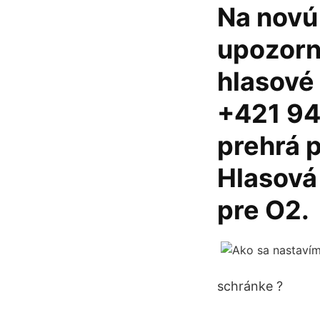
Na novú 
upozorn
hlasové 
+421 94
prehrá p
Hlasová
pre O2.
schránke ?