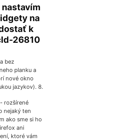
i nastavím
widgety na
dostať k
cId-26810
ia bez
vneho planku a
orí nové okno
kou jazykov). 8.
- rozšírené
o nejaký ten
om ako sme si ho
irefox ani
ení, ktoré vám