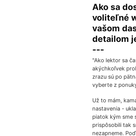
Ako sa dos
voliteľné 
vašom das
detailom 
---
"Ako lektor sa ča
akýchkoľvek prob
zrazu sú po pätn
vyberte z ponuky
Už to mám, kamar
nastavenia - ukl
piatok kým sme s
prispôsobili tak 
nezapneme. Poďme