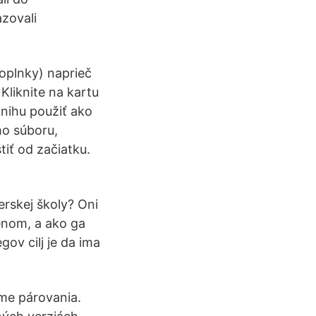
zovali
doplnky) naprieč
Kliknite na kartu
knihu použiť ako
ho súboru,
iť od začiatku.
rskej školy? Oni
enom, a ako ga
gov cilj je da ima
žime párovania.