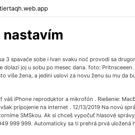
ktiertaqh.web.app
 nastavím
 sa 3 spavaće sobe i Ivan svaku noć provodi sa drug
ne dolazi joj u sobu po mesec dana. foto: Pritnsceeen. 
to više žena, a jedini uslovi za novu ženu su mu da b
tiť váš iPhone reproduktor a mikrofón . Riešenie: Mac
 však pripojenie na internet . 12/13/2019 Na novú sprá
orníme SMSkou. Ak si chceš vypočuť hlasové správy, 
49 999 999. Automaticky sa ti prehrá prvá uložená 