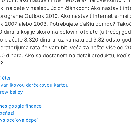
e o tom, ako nastaviť internetové e-mailové konto v i
, nájdete v nasledujúcich článkoch: Ako nastaviť int
programe Outlook 2010. Ako nastaviť Internet e-mail
k 2007 alebo 2003. Potrebujete ďalšiu pomoc? Takođ
 dinara koji je skoro na polovini otplate (u trećoj go
 plaćate 8.320 dinara, uz kamatu od 9,82 odsto godi
atorijuma rata će vam biti veća za nešto više od 200
00 dinara. Ako sa dostanem na detail produktu, keď s
y?
 éter
s vanilkovou darčekovou kartou
drew bailey
nes google finance
peňazí
 vs oceľová čepeľ