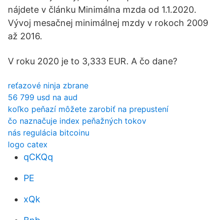
nájdete v článku Minimálna mzda od 1.1.2020.
Vývoj mesačnej minimálnej mzdy v rokoch 2009
až 2016.
V roku 2020 je to 3,333 EUR. A čo dane?
reťazové ninja zbrane
56 799 usd na aud
koľko peňazí môžete zarobiť na prepustení
čo naznačuje index peňažných tokov
nás regulácia bitcoinu
logo catex
qCKQq
PE
xQk