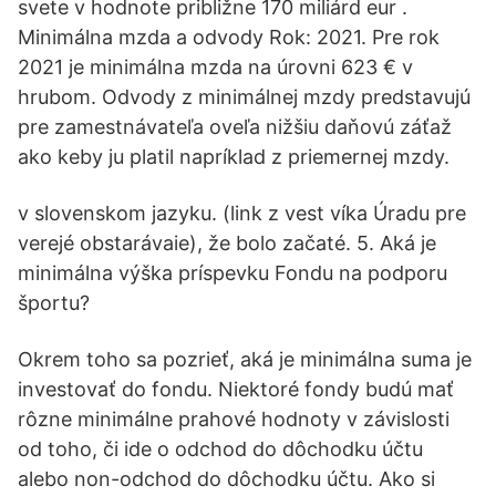
svete v hodnote približne 170 miliárd eur .
Minimálna mzda a odvody Rok: 2021. Pre rok
2021 je minimálna mzda na úrovni 623 € v
hrubom. Odvody z minimálnej mzdy predstavujú
pre zamestnávateľa oveľa nižšiu daňovú záťaž
ako keby ju platil napríklad z priemernej mzdy.
v slovenskom jazyku. (link z vest víka Úradu pre
verejé obstarávaie), že bolo začaté. 5. Aká je
minimálna výška príspevku Fondu na podporu
športu?
Okrem toho sa pozrieť, aká je minimálna suma je
investovať do fondu. Niektoré fondy budú mať
rôzne minimálne prahové hodnoty v závislosti
od toho, či ide o odchod do dôchodku účtu
alebo non-odchod do dôchodku účtu. Ako si