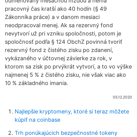
odmeňovaný mesačnou mzdou a nemá
pracovný čas kratší ako 40 hodín (§ 49
Zákonníka práce) a v danom mesiaci
neodpracoval menej. Ak sa rezervný fond
nevytvorí už pri vzniku spoločnosti, potom je
spoločnosť podľa § 124 ObchZ povinná tvoriť
rezervný fond z čistého zisku po zdanení,
vykázaného v účtovnej závierke za rok, v
ktorom sa zisk po prvýkrát vytvorí, a to vo výške
najmenej 5 % z čistého zisku, nie však viac ako
10 % základného imania.
05.12.2020
Najlepšie kryptomeny, ktoré si teraz môžete
kúpiť na coinbase
Trh ponúkajúcich bezpečnostné tokeny