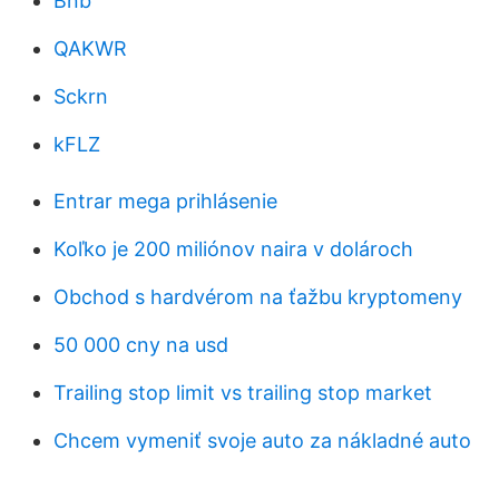
Bnb
QAKWR
Sckrn
kFLZ
Entrar mega prihlásenie
Koľko je 200 miliónov naira v dolároch
Obchod s hardvérom na ťažbu kryptomeny
50 000 cny na usd
Trailing stop limit vs trailing stop market
Chcem vymeniť svoje auto za nákladné auto