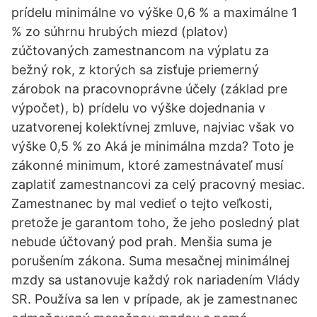
prídelu minimálne vo výške 0,6 % a maximálne 1
% zo súhrnu hrubých miezd (platov)
zúčtovaných zamestnancom na výplatu za
bežný rok, z ktorých sa zisťuje priemerný
zárobok na pracovnoprávne účely (základ pre
výpočet), b) prídelu vo výške dojednania v
uzatvorenej kolektívnej zmluve, najviac však vo
výške 0,5 % zo Aká je minimálna mzda? Toto je
zákonné minimum, ktoré zamestnávateľ musí
zaplatiť zamestnancovi za celý pracovný mesiac.
Zamestnanec by mal vedieť o tejto veľkosti,
pretože je garantom toho, že jeho posledný plat
nebude účtovaný pod prah. Menšia suma je
porušením zákona. Suma mesačnej minimálnej
mzdy sa ustanovuje každý rok nariadením Vlády
SR. Používa sa len v prípade, ak je zamestnanec