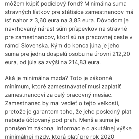
môžem kúpiť podielový fond? Minimálna suma
stravných lístkov pre státisíce zamestnancov má
ísť nahor z 3,60 eura na 3,83 eura. Dôvodom je
navrhovaný nárast súm príspevkov na stravné
pre zamestnancov, ktorí sú na pracovnej ceste v
rámci Slovenska. Kým do konca júna je jeho
suma pre jednu dospelú osobu na úrovni 212,20
eura, od júla sa zvýši na 214,83 eura.
Aká je minimálna mzda? Toto je zákonné
minimum, ktoré zamestnávateľ musí zaplatiť
zamestnancovi za celý pracovný mesiac.
Zamestnanec by mal vedieť o tejto veľkosti,
pretože je garantom toho, že jeho posledný plat
nebude účtovaný pod prah. Menšia suma je
porušením zákona. Informácie o akutálnej výške
minimálnej mzdy, ktorá platí pre rok 2020